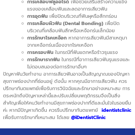
การเคลือบฟลูออไรด์
เพื่อช่วยเสริมสร้างความแข็ง
แรงของเคลือบฟันและลดอาการเสียวฟัน
การอุดฟัน
เพื่อปิดบริเวณที่ฟันผุหรือสึกกร่อน
การเคลือบผิวฟัน (Dental Bonding)
เพื่อปิด
บริเวณที่เคลือบฟันสึกหรือเหงือกร่นเล็กน้อย
การรักษาโรคเหงือก
หากอาการเสียวฟันมีสาเหตุมา
จากเหงือกร่นเนื่องจากโรคเหงือก
การครอบฟัน
ในกรณีที่ฟันแตกหรือร้าวรุนแรง
การรักษารากฟัน
ในกรณีที่อาการเสียวฟันรุนแรงและ
ไม่ตอบสนองต่อการรักษาอื่นๆ
ปัญหาฟันวัยทำงาน อาการเสียวฟันอาจเป็นสัญญาณของปัญหา
สุขภาพช่องปากที่ซ่อนอยู่ ดังนั้น หากคุณมีอาการเสียวฟัน ควร
ปรึกษาทันตแพทย์เพื่อรับการวินิจฉัยและรักษาอย่างเหมาะสม
การ
ตระหนักถึงปัญหาเหล่านี้และปรับเปลี่ยนพฤติกรรมจึงเป็นสิ่ง
สำคัญเพื่อให้คนวัยทำงานมีสุขภาพช่องปากที่ดีและมั่นใจในรอยยิ้ม
ค่ะ หากมีปัญหาเกิดขึ้น ควรรีบปรึกษาทันตแพทย์
identistclinic
เพื่อรับการรักษาที่เหมาะสม ได้เลย
@iDentistClinic