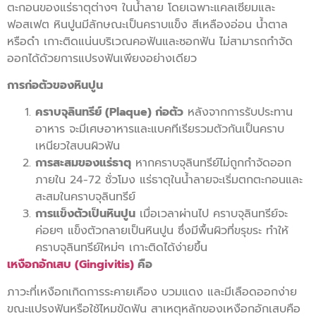
ตะกอนของแร่ธาตุต่างๆ ในน้ำลาย โดยเฉพาะแคลเซียมและ
ฟอสเฟต หินปูนมีลักษณะเป็นคราบแข็ง สีเหลืองอ่อน น้ำตาล
หรือดำ เกาะติดแน่นบริเวณคอฟันและซอกฟัน ไม่สามารถกำจัด
ออกได้ด้วยการแปรงฟันเพียงอย่างเดียว
การก่อตัวของหินปูน
คราบจุลินทรีย์ (Plaque) ก่อตัว
หลังจากการรับประทาน
อาหาร จะมีเศษอาหารและแบคทีเรียรวมตัวกันเป็นคราบ
เหนียวใสบนผิวฟัน
การสะสมของแร่ธาตุ
หากคราบจุลินทรีย์ไม่ถูกกำจัดออก
ภายใน 24-72 ชั่วโมง แร่ธาตุในน้ำลายจะเริ่มตกตะกอนและ
สะสมในคราบจุลินทรีย์
การแข็งตัวเป็นหินปูน
เมื่อเวลาผ่านไป คราบจุลินทรีย์จะ
ค่อยๆ แข็งตัวกลายเป็นหินปูน ซึ่งมีพื้นผิวที่ขรุขระ ทำให้
คราบจุลินทรีย์ใหม่ๆ เกาะติดได้ง่ายขึ้น
เหงือกอักเสบ (Gingivitis)
คือ
ภาวะที่เหงือกเกิดการระคายเคือง บวมแดง และมีเลือดออกง่าย
ขณะแปรงฟันหรือใช้ไหมขัดฟัน สาเหตุหลักของเหงือกอักเสบคือ