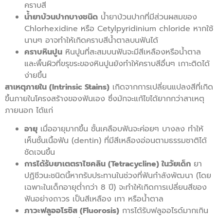
คราบสี
น้ำยาบ้วนปากบางชนิด
น้ำยาบ้วนปากที่มีส่วนผสมของ
Chlorhexidine หรือ Cetylpyridinium chloride หากใช้
นานๆ อาจทำให้เกิดคราบสีน้ำตาลบนฟันได้
คราบหินปูน
หินปูนที่สะสมบนฟันจะมีสีเหลืองหรือน้ำตาล
และพื้นผิวที่ขรุขระของหินปูนยังทำให้คราบสีอื่นๆ เกาะติดได้
ง่ายขึ้น
สาเหตุภายใน (Intrinsic Stains)
เกิดจากการเปลี่ยนแปลงสีที่เกิด
ขึ้นภายในโครงสร้างของฟันเอง ซึ่งมักจะแก้ไขได้ยากกว่าสาเหตุ
ภายนอก ได้แก่
อายุ
เมื่ออายุมากขึ้น ชั้นเคลือบฟันจะค่อยๆ บางลง ทำให้
เห็นชั้นเนื้อฟัน (dentin) ที่มีสีเหลืองอ่อนตามธรรมชาติได้
ชัดเจนขึ้น
การได้รับยาเตตราไซคลิน (Tetracycline) ในวัยเด็ก
ยา
ปฏิชีวนะชนิดนี้หากรับประทานในช่วงที่ฟันกำลังพัฒนา (โดย
เฉพาะในเด็กอายุต่ำกว่า 8 ปี) จะทำให้เกิดการเปลี่ยนสีของ
ฟันอย่างถาวร เป็นสีเหลือง เทา หรือน้ำตาล
ภาวะฟลูออโรซิส (Fluorosis)
การได้รับฟลูออไรด์มากเกิน