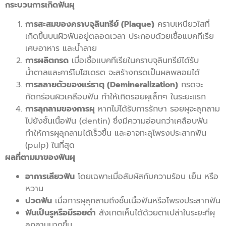
กระบวนการเกิดฟันผุ
การสะสมของคราบจุลินทรีย์ (Plaque)
คราบเหนียวใสที่
เกิดขึ้นบนผิวฟันอยู่ตลอดเวลา ประกอบด้วยเชื้อแบคทีเรีย
เศษอาหาร และน้ำลาย
การผลิตกรด
เมื่อเชื้อแบคทีเรียในคราบจุลินทรีย์ได้รับ
น้ำตาลและคาร์โบไฮเดรต จะสร้างกรดเป็นผลพลอยได้
การสลายตัวของแร่ธาตุ (Demineralization)
กรดจะ
กัดกร่อนผิวเคลือบฟัน ทำให้เกิดรอยผุเล็กๆ ในระยะแรก
การลุกลามของการผุ
หากไม่ได้รับการรักษา รอยผุจะลุกลาม
ไปยังชั้นเนื้อฟัน (dentin) ซึ่งมีความอ่อนกว่าเคลือบฟัน
ทำให้การผุลุกลามได้เร็วขึ้น และอาจทะลุโพรงประสาทฟัน
(pulp) ในที่สุด
ผลที่ตามมาของฟันผุ
อาการเสียวฟัน
โดยเฉพาะเมื่อสัมผัสกับความร้อน เย็น หรือ
หวาน
ปวดฟัน
เมื่อการผุลุกลามถึงชั้นเนื้อฟันหรือโพรงประสาทฟัน
ฟันเป็นรูหรือมีรอยดำ
สังเกตเห็นได้ด้วยตาเปล่าในระยะที่ผุ
ลุกลามมากขึ้น