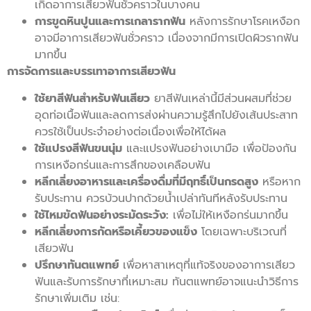
เกิดอาการเสียวฟันชั่วคราวในบางคน
การขูดหินปูนและการเกลารากฟัน
หลังการรักษาโรคเหงือก
อาจมีอาการเสียวฟันชั่วคราว เนื่องจากมีการเปิดผิวรากฟัน
มากขึ้น
การจัดการและบรรเทาอาการเสียวฟัน
ใช้ยาสีฟันสำหรับฟันเสียว
ยาสีฟันเหล่านี้มีส่วนผสมที่ช่วย
อุดท่อเนื้อฟันและลดการส่งผ่านความรู้สึกไปยังเส้นประสาท
ควรใช้เป็นประจำอย่างต่อเนื่องเพื่อให้ได้ผล
ใช้แปรงสีฟันขนนุ่ม
และแปรงฟันอย่างเบามือ เพื่อป้องกัน
การเหงือกร่นและการสึกของเคลือบฟัน
หลีกเลี่ยงอาหารและเครื่องดื่มที่มีฤทธิ์เป็นกรดสูง
หรือหาก
รับประทาน ควรบ้วนปากด้วยน้ำเปล่าทันทีหลังรับประทาน
ใช้ไหมขัดฟันอย่างระมัดระวัง:
เพื่อไม่ให้เหงือกร่นมากขึ้น
หลีกเลี่ยงการกัดหรือเคี้ยวของแข็ง
โดยเฉพาะบริเวณที่
เสียวฟัน
ปรึกษาทันตแพทย์
เพื่อหาสาเหตุที่แท้จริงของอาการเสียว
ฟันและรับการรักษาที่เหมาะสม ทันตแพทย์อาจแนะนำวิธีการ
รักษาเพิ่มเติม เช่น: