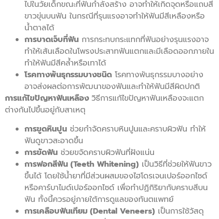
ไปในวัยเด็กขณะที่ฟันกำลังสร้าง อาจทำให้เกิดจุดหรือแถบสี
ขาวขุ่นบนฟัน ในกรณีที่รุนแรงอาจทำให้ฟันมีสีเหลืองหรือ
น้ำตาลได้
การบาดเจ็บที่ฟัน
การกระทบกระแทกที่ฟันอย่างรุนแรงอาจ
ทำให้เส้นเลือดในโพรงประสาทฟันแตกและมีเลือดออกภายใน
ทำให้ฟันมีสีคล้ำหรือเทาได้
โรคทางพันธุกรรมบางชนิด
โรคทางพันธุกรรมบางอย่าง
อาจส่งผลต่อการพัฒนาของฟันและทำให้ฟันมีสีผิดปกติ
การแก้ไขปัญหาฟันเหลือง
วิธีการแก้ไขปัญหาฟันเหลืองจะแตก
ต่างกันไปขึ้นอยู่กับสาเหตุ
การขูดหินปูน
ช่วยกำจัดคราบหินปูนและคราบผิวฟัน ทำให้
ฟันดูขาวสะอาดขึ้น
การขัดฟัน
ช่วยขจัดคราบผิวฟันที่ฝังแน่น
การฟอกสีฟัน (Teeth Whitening)
เป็นวิธีที่ช่วยให้ฟันขาว
ขึ้นได้ โดยใช้น้ำยาที่มีส่วนผสมของไฮโดรเจนเปอร์ออกไซด์
หรือคาร์บาไมด์เปอร์ออกไซด์ เพื่อทำปฏิกิริยากับคราบสีบน
ฟัน ทั้งนี้ควรอยู่ภายใต้การดูแลของทันตแพทย์
การเคลือบฟันเทียม (Dental Veneers)
เป็นการใช้วัสดุ