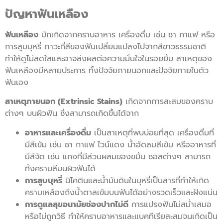
ปัญหาฟันเหลือง
ฟันเหลือง
มักเกิดจากคราบอาหาร เครื่องดื่ม เช่น ชา กาแฟ หรือ
การสูบบุหรี่ ภาวะที่สีของฟันเปลี่ยนแปลงไปจากสีขาวธรรมชาติ
ทำให้ดูไม่สดใสและอาจส่งผลต่อความมั่นใจในรอยยิ้ม สาเหตุของ
ฟันเหลืองมีหลายประการ ทั้งปัจจัยภายนอกและปัจจัยภายในตัว
ฟันเอง
สาเหตุภายนอก (Extrinsic Stains)
เกิดจากการสะสมของคราบ
ต่างๆ บนผิวฟัน ซึ่งสามารถเกิดขึ้นได้จาก
อาหารและเครื่องดื่ม
เป็นสาเหตุที่พบบ่อยที่สุด เครื่องดื่มที่
มีสีเข้ม เช่น ชา กาแฟ ไวน์แดง น้ำอัดลมสีเข้ม หรืออาหารที่
มีสีจัด เช่น แกงที่มีส่วนผสมของขมิ้น ซอสต่างๆ สามารถ
ทิ้งคราบสีบนผิวฟันได้
การสูบบุหรี่
นิโคตินและน้ำมันดินในบุหรี่เป็นสารที่ทำให้เกิด
คราบเหลืองถึงน้ำตาลเข้มบนฟันได้อย่างรวดเร็วและฝังแน่น
การดูแลสุขอนามัยช่องปากไม่ดี
การแปรงฟันไม่สม่ำเสมอ
หรือไม่ถูกวิธี ทำให้คราบอาหารและแบคทีเรียสะสมจนเกิดเป็น