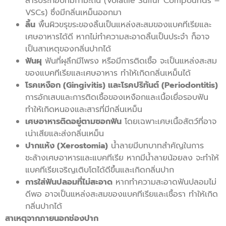
สารประกอบที่มีกำมะถัน (Volatile Sulfur Compounds –
VSCs) ซึ่งมีกลิ่นเหม็นออกมา
ลิ้น
พื้นผิวขรุขระของลิ้นเป็นแหล่งสะสมของแบคทีเรียและ
เศษอาหารได้ดี หากไม่ทำความสะอาดลิ้นเป็นประจำ ก็อาจ
เป็นสาเหตุของกลิ่นปากได้
ฟันผุ
ฟันที่ผุลึกมีโพรง หรือมีการติดเชื้อ จะเป็นแหล่งสะสม
ของแบคทีเรียและเศษอาหาร ทำให้เกิดกลิ่นเหม็นได้
โรคเหงือก (Gingivitis) และโรคปริทันต์ (Periodontitis)
การอักเสบและการติดเชื้อของเหงือกและเนื้อเยื่อรอบฟัน
ทำให้เกิดหนองและสารที่มีกลิ่นเหม็น
เศษอาหารติดอยู่ตามซอกฟัน
โดยเฉพาะเศษเนื้อสัตว์ที่อาจ
เน่าเสียและส่งกลิ่นเหม็น
ปากแห้ง (Xerostomia)
น้ำลายมีบทบาทสำคัญในการ
ชะล้างเศษอาหารและแบคทีเรีย หากมีน้ำลายน้อยลง จะทำให้
แบคทีเรียเจริญเติบโตได้ดีขึ้นและเกิดกลิ่นปาก
การใส่ฟันปลอมที่ไม่สะอาด
หากทำความสะอาดฟันปลอมไม่
ดีพอ อาจเป็นแหล่งสะสมของแบคทีเรียและเชื้อรา ทำให้เกิด
กลิ่นปากได้
สาเหตุจากภายนอกช่องปาก