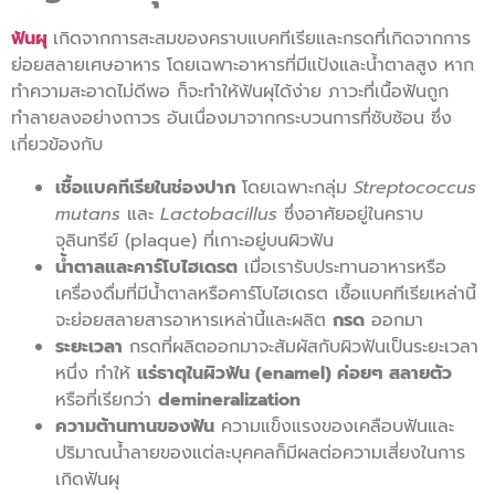
ฟันผุ
เกิดจากการสะสมของคราบแบคทีเรียและกรดที่เกิดจากการ
ย่อยสลายเศษอาหาร โดยเฉพาะอาหารที่มีแป้งและน้ำตาลสูง หาก
ทำความสะอาดไม่ดีพอ ก็จะทำให้ฟันผุได้ง่าย ภาวะที่เนื้อฟันถูก
ทำลายลงอย่างถาวร อันเนื่องมาจากกระบวนการที่ซับซ้อน ซึ่ง
เกี่ยวข้องกับ
เชื้อแบคทีเรียในช่องปาก
โดยเฉพาะกลุ่ม
Streptococcus
mutans
และ
Lactobacillus
ซึ่งอาศัยอยู่ในคราบ
จุลินทรีย์ (plaque) ที่เกาะอยู่บนผิวฟัน
น้ำตาลและคาร์โบไฮเดรต
เมื่อเรารับประทานอาหารหรือ
เครื่องดื่มที่มีน้ำตาลหรือคาร์โบไฮเดรต เชื้อแบคทีเรียเหล่านี้
จะย่อยสลายสารอาหารเหล่านี้และผลิต
กรด
ออกมา
ระยะเวลา
กรดที่ผลิตออกมาจะสัมผัสกับผิวฟันเป็นระยะเวลา
หนึ่ง ทำให้
แร่ธาตุในผิวฟัน (enamel) ค่อยๆ สลายตัว
หรือที่เรียกว่า
demineralization
ความต้านทานของฟัน
ความแข็งแรงของเคลือบฟันและ
ปริมาณน้ำลายของแต่ละบุคคลก็มีผลต่อความเสี่ยงในการ
เกิดฟันผุ