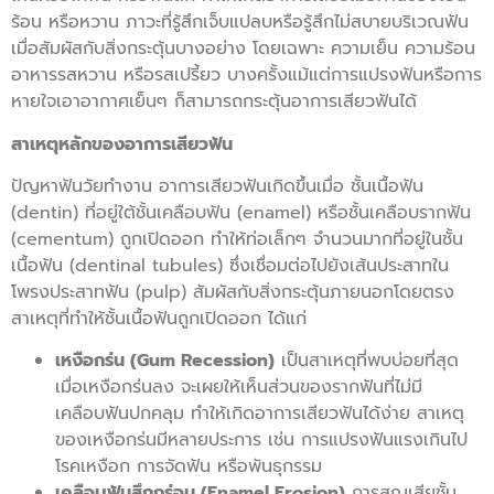
ร้อน หรือหวาน
ภาวะที่รู้สึกเจ็บแปลบหรือรู้สึกไม่สบายบริเวณฟัน
เมื่อสัมผัสกับสิ่งกระตุ้นบางอย่าง โดยเฉพาะ ความเย็น ความร้อน
อาหารรสหวาน หรือรสเปรี้ยว
บางครั้งแม้แต่การแปรงฟันหรือการ
หายใจเอาอากาศเย็นๆ ก็สามารถกระตุ้นอาการเสียวฟันได้
สาเหตุหลักของอาการเสียวฟัน
ปัญหาฟันวัยทำงาน อาการเสียวฟันเกิดขึ้นเมื่อ ชั้นเนื้อฟัน
(dentin) ที่อยู่ใต้ชั้นเคลือบฟัน (enamel) หรือชั้นเคลือบรากฟัน
(cementum) ถูกเปิดออก ทำให้ท่อเล็กๆ จำนวนมากที่อยู่ในชั้น
เนื้อฟัน (dentinal tubules) ซึ่งเชื่อมต่อไปยังเส้นประสาทใน
โพรงประสาทฟัน (pulp) สัมผัสกับสิ่งกระตุ้นภายนอกโดยตรง
สาเหตุที่ทำให้ชั้นเนื้อฟันถูกเปิดออก ได้แก่
เหงือกร่น (Gum Recession)
เป็นสาเหตุที่พบบ่อยที่สุด
เมื่อเหงือกร่นลง จะเผยให้เห็นส่วนของรากฟันที่ไม่มี
เคลือบฟันปกคลุม ทำให้เกิดอาการเสียวฟันได้ง่าย สาเหตุ
ของเหงือกร่นมีหลายประการ เช่น การแปรงฟันแรงเกินไป
โรคเหงือก การจัดฟัน หรือพันธุกรรม
เคลือบฟันสึกกร่อน (Enamel Erosion)
การสูญเสียชั้น