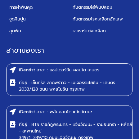
การผ่าฟันคุด
ทันตกรรมใส่ฟันปลอม
ขูดหินปูน
ทันตกรรมโรคเหงือกอักเสพ
อุดฟัน
เลเซอร์แต่งเหงือก
สาขาของเรา
iDentist สาขา : แชปเตอร์วัน คอนโด เกษตร
ที่อยู่ : เซ็นทรัล ลาดพร้าาว - เมเจอร์รัชโยธิน - เกษตร
2033/128 ถนน พหลโยธิน กรุงเทพ
iDentist สาขา : พลัมคอนโด แจ้งวัฒนะ
ที่อยู่ : BTS ราชภัฎพระนคร - แจ้งวัฒนะ - รามอินทรา - หลักสี่
- สะพานใหม่
349/1, 349/10 ถนนแจ้งวัฒนะ กรุงเทพ