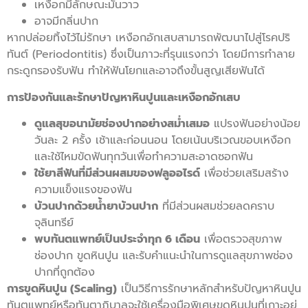
เหงือกมีลักษณะมันวาว
อาจมีกลิ่นปาก
หากปล่อยทิ้งไว้ไม่รักษา เหงือกอักเสบสามารถพัฒนาไปสู่โรคปริ
ทันต์ (Periodontitis) ซึ่งเป็นภาวะที่รุนแรงกว่า โดยมีการทำลาย
กระดูกรองรับฟัน ทำให้ฟันโยกและอาจถึงขั้นสูญเสียฟันได้
การป้องกันและรักษาปัญหาหินปูนและเหงือกอักเสบ
ดูแลสุขอนามัยช่องปากอย่างสม่ำเสมอ
แปรงฟันอย่างน้อย
วันละ 2 ครั้ง เช้าและก่อนนอน โดยเน้นบริเวณขอบเหงือก
และใช้ไหมขัดฟันทุกวันเพื่อทำความสะอาดซอกฟัน
ใช้ยาสีฟันที่มีส่วนผสมของฟลูออไรด์
เพื่อช่วยเสริมสร้าง
ความแข็งแรงของฟัน
บ้วนปากด้วยน้ำยาบ้วนปาก
ที่มีส่วนผสมช่วยลดคราบ
จุลินทรีย์
พบทันตแพทย์เป็นประจำทุก 6 เดือน
เพื่อตรวจสุขภาพ
ช่องปาก ขูดหินปูน และรับคำแนะนำในการดูแลสุขภาพช่อง
ปากที่ถูกต้อง
การขูดหินปูน (Scaling)
เป็นวิธีการรักษาหลักสำหรับปัญหาหินปูน
ทันตแพทย์หรือทันตาภิบาลจะใช้เครื่องมือพิเศษขูดหินปูนที่เกาะอยู่