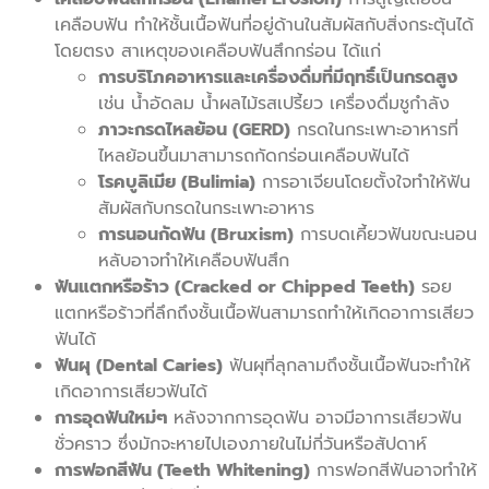
เคลือบฟัน ทำให้ชั้นเนื้อฟันที่อยู่ด้านในสัมผัสกับสิ่งกระตุ้นได้
โดยตรง สาเหตุของเคลือบฟันสึกกร่อน ได้แก่
การบริโภคอาหารและเครื่องดื่มที่มีฤทธิ์เป็นกรดสูง
เช่น น้ำอัดลม น้ำผลไม้รสเปรี้ยว เครื่องดื่มชูกำลัง
ภาวะกรดไหลย้อน (GERD)
กรดในกระเพาะอาหารที่
ไหลย้อนขึ้นมาสามารถกัดกร่อนเคลือบฟันได้
โรคบูลิเมีย (Bulimia)
การอาเจียนโดยตั้งใจทำให้ฟัน
สัมผัสกับกรดในกระเพาะอาหาร
การนอนกัดฟัน (Bruxism)
การบดเคี้ยวฟันขณะนอน
หลับอาจทำให้เคลือบฟันสึก
ฟันแตกหรือร้าว (Cracked or Chipped Teeth)
รอย
แตกหรือร้าวที่ลึกถึงชั้นเนื้อฟันสามารถทำให้เกิดอาการเสียว
ฟันได้
ฟันผุ (Dental Caries)
ฟันผุที่ลุกลามถึงชั้นเนื้อฟันจะทำให้
เกิดอาการเสียวฟันได้
การอุดฟันใหม่ๆ
หลังจากการอุดฟัน อาจมีอาการเสียวฟัน
ชั่วคราว ซึ่งมักจะหายไปเองภายในไม่กี่วันหรือสัปดาห์
การฟอกสีฟัน (Teeth Whitening)
การฟอกสีฟันอาจทำให้