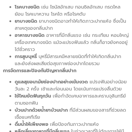
โรคบางชนิด
เช่น ไซนัสอักเสบ ทอนซิลอักเสบ กรดไหล
ย้อน โรคเบาหวาน โรคไต หรือโรคตับ
ยาบางชนิด
ยาบางชนิดอาจทำให้เกิดภาวะปากแห้ง ซึ่งเป็น
สาเหตุของกลิ่นปาก
อาหารบางชนิด
อาหารที่มีกลิ่นแรง เช่น กระเทียม หอมใหญ่
เครื่องเทศบางชนิด แม้จะแปรงฟันแล้ว กลิ่นก็อาจยังคงอยู่
ได้ชั่วคราว
การสูบบุหรี่
บุหรี่มีสารเคมีหลายชนิดที่ทำให้เกิดกลิ่นปาก
และยังส่งผลเสียต่อสุขภาพช่องปากโดยรวม
การจัดการและป้องกันปัญหากลิ่นปาก
ดูแลสุขอนามัยช่องปากอย่างเข้มงวด
แปรงฟันอย่างน้อย
วันละ 2 ครั้ง เช้าและก่อนนอน โดยเน้นการแปรงลิ้นด้วย
ใช้ไหมขัดฟันทุกวัน
เพื่อกำจัดเศษอาหารและคราบจุลินทรีย์
ตามซอกฟัน
บ้วนปากด้วยน้ำยาบ้วนปาก
ที่มีส่วนผสมของสารที่ช่วยลด
เชื้อแบคทีเรีย
ดื่มน้ำให้เพียงพอ
เพื่อป้องกันภาวะปากแห้ง
หลีกเลี่ยงอาหารที่มีกลิ่นแรง
ในช่วงเวลาที่ไม่ต้องการให้มี