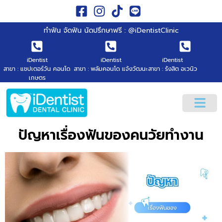
ทำฟัน จัดฟัน นัดปรึกษาฟรี : @iDentistClinic
iDentist
iDentist
iDentist
สาขา : แชปเตอร์วัน คอนโด
สาขา : พลัมคอนโด แจ้งวัฒนะ
สาขา : รังสิต อเวนิว
เกษตร
ปัญหาเรื่องฟันของคนวัยทำงาน