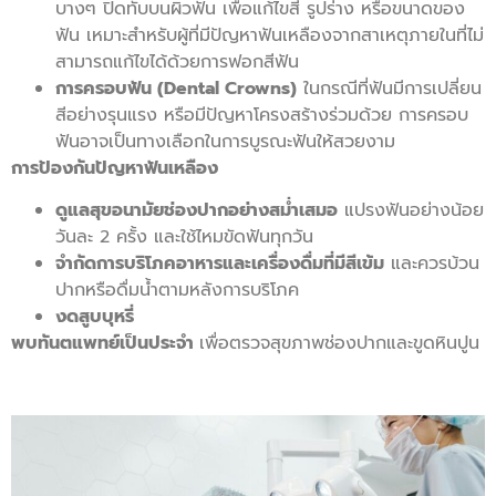
บางๆ ปิดทับบนผิวฟัน เพื่อแก้ไขสี รูปร่าง หรือขนาดของ
ฟัน เหมาะสำหรับผู้ที่มีปัญหาฟันเหลืองจากสาเหตุภายในที่ไม่
สามารถแก้ไขได้ด้วยการฟอกสีฟัน
การครอบฟัน (Dental Crowns)
ในกรณีที่ฟันมีการเปลี่ยน
สีอย่างรุนแรง หรือมีปัญหาโครงสร้างร่วมด้วย การครอบ
ฟันอาจเป็นทางเลือกในการบูรณะฟันให้สวยงาม
การป้องกันปัญหาฟันเหลือง
ดูแลสุขอนามัยช่องปากอย่างสม่ำเสมอ
แปรงฟันอย่างน้อย
วันละ 2 ครั้ง และใช้ไหมขัดฟันทุกวัน
จำกัดการบริโภคอาหารและเครื่องดื่มที่มีสีเข้ม
และควรบ้วน
ปากหรือดื่มน้ำตามหลังการบริโภค
งดสูบบุหรี่
พบทันตแพทย์เป็นประจำ
เพื่อตรวจสุขภาพช่องปากและขูดหินปูน