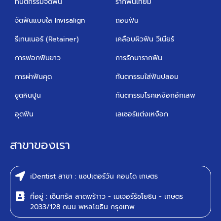
ทันตกรรมจัดฟัน
รากฟันเทียม
จัดฟันแบบใส Invisalign
ถอนฟัน
รีเทนเนอร์ (Retainer)
เคลือบผิวฟัน วีเนียร์
การฟอกฟันขาว
การรักษารากฟัน
การผ่าฟันคุด
ทันตกรรมใส่ฟันปลอม
ขูดหินปูน
ทันตกรรมโรคเหงือกอักเสพ
อุดฟัน
เลเซอร์แต่งเหงือก
สาขาของเรา
iDentist สาขา : แชปเตอร์วัน คอนโด เกษตร
ที่อยู่ : เซ็นทรัล ลาดพร้าาว - เมเจอร์รัชโยธิน - เกษตร
2033/128 ถนน พหลโยธิน กรุงเทพ