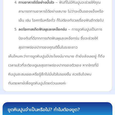
ทานอาหารได้อย่างมั่นใจ
– ฟันที่ไม่มีหินปูนจะช่วยให้คุณ
สามารถทานอาหารได้อย่างสบาย ไม่ว่าจะเป็นของแข็งหรือ
เย็น เช่น ไอศกรีมหรือถั่ว ก็ไม่ต้องกังวลเรื่องฟันอีกต่อไป
ลดโอกาสเกิดฟันผุและเหงือกร่น
– การขูดหินปูนเป็นการ
ป้องกันที่ดีจากการเกิดฟันผุและเหงือกร่น ซึ่งจะช่วยให้
สุขภาพช่องปากของคุณดีขึ้นในระยะยาว
เห็นไหมคะว่าการขูดหินปูนมีประโยชน์มากมาย ถ้ายังลังเลอยู่ ก็ถึง
เวลาแล้วที่จะต้องดูแลสุขภาพช่องปากของตัวเอง หากใครที่มี
หินปูนสะสมเยอะหรือรู้สึกไม่มั่นใจในรอยยิ้ม ควรรีบไปพบ
ทันตแพทย์เพื่อขูดหินปูนโดยด่วนเลยค่ะ
ขูดหินปูนจำเป็นหรือไม่? ทำไมต้องขูด?