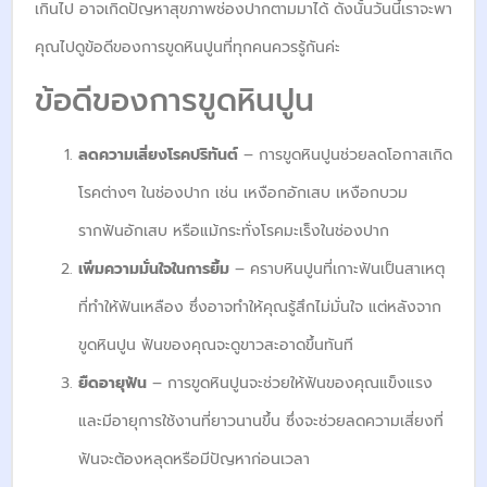
เกินไป อาจเกิดปัญหาสุขภาพช่องปากตามมาได้ ดังนั้นวันนี้เราจะพา
คุณไปดูข้อดีของการขูดหินปูนที่ทุกคนควรรู้กันค่ะ
ข้อดีของการขูดหินปูน​
ลดความเสี่ยงโรคปริทันต์
– การขูดหินปูนช่วยลดโอกาสเกิด
โรคต่างๆ ในช่องปาก เช่น เหงือกอักเสบ เหงือกบวม
รากฟันอักเสบ หรือแม้กระทั่งโรคมะเร็งในช่องปาก
เพิ่มความมั่นใจในการยิ้ม
– คราบหินปูนที่เกาะฟันเป็นสาเหตุ
ที่ทำให้ฟันเหลือง ซึ่งอาจทำให้คุณรู้สึกไม่มั่นใจ แต่หลังจาก
ขูดหินปูน ฟันของคุณจะดูขาวสะอาดขึ้นทันที
ยืดอายุฟัน
– การขูดหินปูนจะช่วยให้ฟันของคุณแข็งแรง
และมีอายุการใช้งานที่ยาวนานขึ้น ซึ่งจะช่วยลดความเสี่ยงที่
ฟันจะต้องหลุดหรือมีปัญหาก่อนเวลา