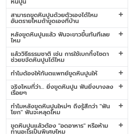
หินปูน
สามารถขูดหินปูนด้วยตัวเองได้ไหม
อันตรายไหมถ้าขูดเองที่บ้าน
หลังขูดหินปูนแล้ว ฟันจะขาวขึ้นทันทีเลย
ไหม
แล้ววิธีธรรมชาติ เช่น การใช้เบกกิ้งโซดา
ช่วยขจัดหินปูนได้ไหม
ทำไมต้องให้ทันตแพทย์ขูดหินปูนให้
จริงไหมที่ว่า... ยิ่งขูดหินปูน ฟันยิ่งบางลง
เรื่อยๆ
ทำไมหลังขูดหินปูนใหม่ๆ ถึงรู้สึกว่า "ฟัน
โยก" ฟันจะหลุดไหม
ขูดหินปูนแล้วต้อง "อดอาหาร" หรือห้าม
ทานอะไรเป็นพิเศษไหม