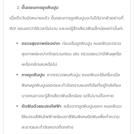
ขั้นตอนการขูดหินปูน
เมื่อถึงวันนัดหมายแล้ว ขั้นตอนการขูดหินปูนจะไม่ได้น่ากลัวอย่างที่
คิด! ขอบอกว่าใช้เวลาไม่นาน และแค่รู้สึกเสียวฟันเล็กน้อยเท่านั้นค่ะ
ตรวจสุขภาพช่องปาก
: ก่อนเริ่มขูดหินปูน หมอฟันจะตรวจ
สุขภาพช่องปากโดยรวมก่อน เช่น ตรวจสอบว่ามีฟันผุหรือ
เหงือกอักเสบหรือไม่
การขูดหินปูน
: หากตรวจพบหินปูน หมอฟันจะใช้เครื่องมือ
พิเศษขูดหินปูนออกและกำจัดคราบแบคทีเรียที่อยู่ใกล้เคียง
บางคนอาจจะรู้สึกเสียวฟันเล็กน้อย แต่ไม่นานก็จะหาย
ขัดฟันด้วยแปรงไฟฟ้า
: หลังจากขูดหินปูนออก หมอฟันจะ
ใช้แปรงสีฟันไฟฟ้าพร้อมยาสีฟันพิเศษขัดฟันเพื่อทำความ
สะอาดและกำจัดคราบที่ตกค้าง