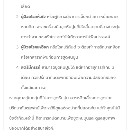
เลือด
ผู้ป่วยโรคหัวใจ
หรือผู้ที่อาจมีอาการเจ็บหน้าอก เหนื่อยง่าย
หอบหืด เพราะเครื่องมือขูดหินปูนที่ใช้คลื่นความถี่อาจกระตุ้น
การทำงานของหัวใจและทำให้เกิดอาการไม่พึงประสงค์
ผู้ป่วยโรคเหงือก
หรือโรคปริทันต์ จะต้องทำการรักษาเหงือก
หรือเกลารากฟันก่อนการขูดหินปูน
สตรีมีครรภ์
สามารถขูดหินปูนได้ แต่หากอายุครรภ์เกิน 3
เดือน ควรปรึกษาทันตแพทย์ก่อนเพื่อความปลอดภัยของ
ทั้งแม่และทารก
หากคุณอยู่ในกลุ่มที่ไม่ควรขูดหินปูน ควรหลีกเลี่ยงการขูดและ
ปรึกษาทันตแพทย์เพื่อหาวิธีดูแลช่องปากที่ปลอดภัย แต่ถ้าคุณไม่มี
ข้อจำกัดเหล่านี้ ก็สามารถนัดหมายเพื่อขูดหินปูนและดูแลสุขภาพ
ช่องปากได้อย่างสบายใจค่ะ