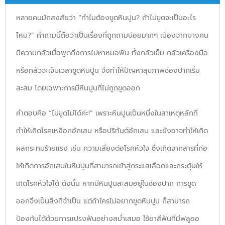
หลายคนมักสงสัยว่า “ทำไมต้องขูดหินปูน? ถ้าไม่ขูดจะเป็นอะไร
ไหม?” คำถามนี้ถือว่าเป็นเรื่องที่ถูกถามบ่อยมากๆ เนื่องจากบางคน
มีความกลัวเมื่อพูดถึงการไปหาหมอฟัน ทั้งกลัวเข็ม กลัวเครื่องมือ
หรือกลัวจะเจ็บเวลาขูดหินปูน จึงทำให้ปัญหาสุขภาพช่องปากเริ่ม
สะสม โดยเฉพาะการมีหินปูนที่ไม่ถูกขูดออก
คำตอบคือ “ไม่ขูดไม่ได้ค่ะ!” เพราะหินปูนเป็นหนึ่งในสาเหตุหลักที่
ทำให้เกิดโรคเหงือกอักเสบ หรือปริทันต์อักเสบ และยังอาจทำให้เกิด
ผลกระทบร้ายแรง เช่น ความเสี่ยงต่อโรคหัวใจ ซึ่งเกิดจากสารที่ก่อ
ให้เกิดการอักเสบในหินปูนที่สามารถเข้าสู่กระแสเลือดและกระตุ้นให้
เกิดโรคหัวใจได้ ดังนั้น หากมีหินปูนสะสมอยู่ในช่องปาก การขูด
ออกจึงเป็นสิ่งที่จำเป็น แต่ถ้าใครไม่อยากขูดหินปูน ก็สามารถ
ป้องกันได้ด้วยการแปรงฟันอย่างสม่ำเสมอ ใช้ยาสีฟันที่มีฟลูออ