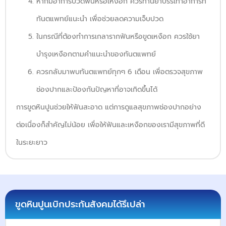
หากมีอาการปวดฟันหรือเหงือก ควรทานยาบรรเทาอาการที่
ทันตแพทย์แนะนำ เพื่อช่วยลดความเจ็บปวด
ในกรณีที่ต้องทำการเกลารากฟันหรือขูดเหงือก ควรใช้ยา
บำรุงเหงือกตามคำแนะนำของทันตแพทย์
ควรกลับมาพบทันตแพทย์ทุกๆ 6 เดือน เพื่อตรวจสุขภาพ
ช่องปากและป้องกันปัญหาที่อาจเกิดขึ้นได้
การขูดหินปูนช่วยให้ฟันสะอาด แต่การดูแลสุขภาพช่องปากอย่าง
ต่อเนื่องก็สำคัญไม่น้อย เพื่อให้ฟันและเหงือกของเรามีสุขภาพที่ดี
ในระยะยาว
ขูดหินปูนเบิกประกันสังคมได้รึเปล่า