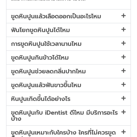
ขูดหินปูนแล้วเลือดออกเป็นอะไรไหม
ฟันโยกขูดหินปูนได้ไหม
การขูดหินปูนใช้เวลานานไหม
ขูดหินปูนกินข้าวได้ไหม
ขูดหินปูนช่วยลดกลิ่นปากไหม
ขูดหินปูนแล้วฟันขาวขึ้นไหม
หินปูนเกิดขึ้นได้อย่างไร
ขูดหินปูนกับ iDentist ดีไหม มีบริการอะไร
บ้าง
ขูดหินปูนเหมาะกับใครบ้าง ใครที่ไม่ควรขูด