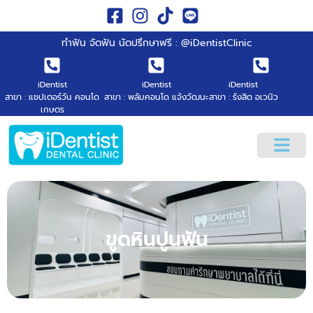
ทำฟัน จัดฟัน นัดปรึกษาฟรี : @iDentistClinic
iDentist
iDentist
iDentist
สาขา : แชปเตอร์วัน คอนโด
สาขา : พลัมคอนโด แจ้งวัฒนะ
สาขา : รังสิต อเวนิว
เกษตร
ขูดหินปูนฟัน