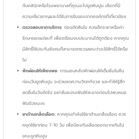
กับคลินิกหรือโรงพยาบาลที่คุณจะไปขูดหินปูน เลือกที่มี
ความเชี่ยวชาญและได้รับการรับรองจากองค์กรที่เกี่ยวข้อง
ตรวจสอบราคาบริการ
: ก่อนตัดสินใจ ควรเช็กราคาหรือค่า
รักษาของแต่ละที่ เพื่อเตรียมงบประมาณได้ถูกต้อง หากคุณ
มีสิทธิ์ใช้ประกันสังคมก็สามารถตรวจสอบว่าจะใช้สิทธิ์ได้หรือ
ไม่
พักผ่อนให้เพียงพอ
: การนอนหลับพักผ่อนให้เต็มอิ่มในคืน
ก่อนวันขูดหินปูน จะช่วยลดความวิตกกังวล และทำให้รู้สึก
สดชื่นในวันถัดไป อย่าลืมแปรงฟันให้สะอาดก่อนไปพบหมอ
ฟันด้วยนะคะ
ยาต้านเกล็ดเลือด
: หากคุณกำลังใช้ยาต้านเกล็ดเลือด ควร
หยุดใช้ยาก่อน 7-10 วัน เพื่อป้องกันเลือดออกมากเกินไป
ขณะขูดหินปูน