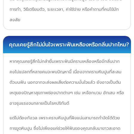
การทำ, วิธีเตรียมตัว, ระยะเวลา, ค่าใช้จ่าย หรือคำถามที่คนไข้มัก
สงสัย
คุณเคยรู้สึกไม่มั่นใจเพราะฟันเหลืองหรือกลิ่นปากไหม?
หากคุณเคยรู้สึกไม่กล้ายิ้มเพราะฟันมีคราบเหลืองหรือมีกลิ่นปาก
คงไม่แปลกที่หลายคนจะพบปัญหานี้ เนื่องจากคราบหินปูนที่สะสม
ตัวบนฟัน นอกจากจะส่งผลเสียต่อความมั่นใจแล้ว ยังอาจเป็นต้น
เหตุของปัญหาสุขภาพช่องปากต่างๆ เช่น เหงือกบวม อักเสบ หรือ
อาจรุนแรงจนกลายเป็นโรคปริทันต์
แต่ไม่ต้องกังวล เพราะคราบหินปูนที่ฝังแน่นสามารถกำจัดได้ด้วย
การขูดหินปูน ซึ่งไม่เพียงแค่ช่วยให้ฟันของคุณกลับมาขาวสะอาด