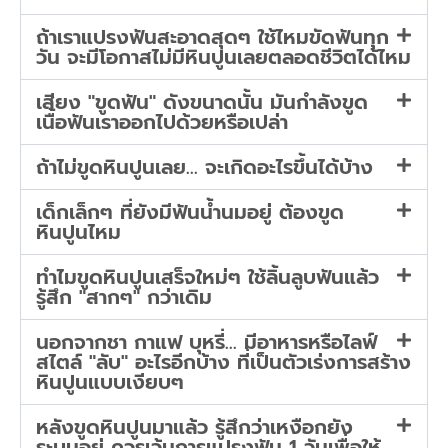
ถ้าเราแปรงฟันสะอาดสุดๆ ใช้ไหมขัดฟันทุก
วัน จะมีโอกาสไม่มีหินปูนเลยตลอดชีวิตได้ไหม
เสียง "ขูดฟัน" ดังขนาดนั้น มันกำลังขูด
เนื้อฟันเราออกไปด้วยหรือเปล่า
ถ้าไม่ขูดหินปูนเลย... จะเกิดอะไรขึ้นได้บ้าง
เด็กเล็กๆ ที่ยังมีฟันน้ำนมอยู่ ต้องขูด
หินปูนไหม
ทำไมขูดหินปูนเสร็จใหม่ๆ ใช้ลิ้นลูบฟันแล้ว
รู้สึก "สากๆ" กว่าเดิม
นอกจากชา กาแฟ บุหรี่... มีอาหารหรือไลฟ์
สไตล์ "ลับ" อะไรอีกบ้าง ที่เป็นตัวเร่งการสร้าง
หินปูนแบบเงียบๆ
หลังขูดหินปูนมาแล้ว รู้สึกว่าเหงือกยัง
ระบมอยู่ ควรเว้นการแปรงฟัน 1 วันเพื่อให้