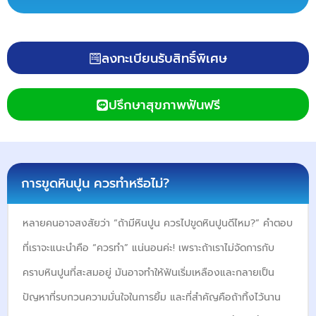
ลงทะเบียนรับสิทธิ์พิเศษ
ปรึกษาสุขภาพฟันฟรี
การขูดหินปูน ควรทำหรือไม่?
หลายคนอาจสงสัยว่า “ถ้ามีหินปูน ควรไปขูดหินปูนดีไหม?” คำตอบ
ที่เราจะแนะนำคือ “ควรทำ” แน่นอนค่ะ! เพราะถ้าเราไม่จัดการกับ
คราบหินปูนที่สะสมอยู่ มันอาจทำให้ฟันเริ่มเหลืองและกลายเป็น
ปัญหาที่รบกวนความมั่นใจในการยิ้ม และที่สำคัญคือถ้าทิ้งไว้นาน