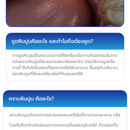
ขูดหินปูนคืออะไร และทำไมถึงต้องขูด?
การขูดหินปูนเป็นกระบวนการที่ใช้เครื่องมือทางทันตกรรมในการ
ขจัดคราบหินปูนที่สะสมตามซอกฟันออกไป ด้วยวิธีการขูดหรือ
การจี้ ซึ่งไม่ใช่ขั้นตอนที่ยุ่งยากหรือใช้เวลานาน ขึ้นอยู่กับปริมาณ
ของหินปูนที่มีและเครื่องมือที่ทันตแพทย์ใช้
คราบหินปูน คืออะไร?
คราบหินปูนเกิดจากการสะสมของแบคทีเรียที่มาจากเศษอาหาร หรือ
โปรตีนที่ตกค้างในช่องปากจนกลายเป็นแผ่นจุลินทรีย์ ถ้าปล่อยทิ้ง