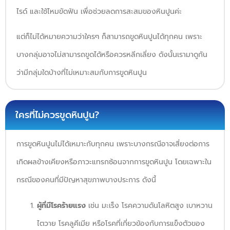
ไรด์ และใช้ไหมขัดฟัน เพื่อช่วยลดการสะสมของหินปูนค่ะ
แต่ก็ไม่ได้หมายความว่าใครๆ ก็สามารถขูดหินปูนได้ทุกคน เพราะ
บางกลุ่มอาจไม่สามารถขูดได้หรือควรหลีกเลี่ยง ดังนั้นเรามาดูกัน
ว่ามีกลุ่มใดบ้างที่ไม่เหมาะสมกับการขูดหินปูน
ใครที่ไม่ควรขูดหินปูน?
การขูดหินปูนไม่ได้เหมาะกับทุกคน เพราะบางกรณีอาจเสี่ยงต่อการ
เกิดผลข้างเคียงหรือภาวะแทรกซ้อนจากการขูดหินปูน โดยเฉพาะใน
กรณีของคนที่มีปัญหาสุขภาพบางประการ ดังนี้
ผู้ที่มีโรคร้ายแรง
เช่น มะเร็ง โรคความดันโลหิตสูง เบาหวาน
ไตวาย โรคลูคีเมีย หรือโรคที่เกี่ยวข้องกับการแข็งตัวของ