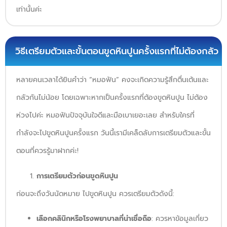
เท่านั้นค่ะ
วิธีเตรียมตัวและขั้นตอนขูดหินปูนครั้งแรกที่ไม่ต้องกลัว
หลายคนเวลาได้ยินคำว่า “หมอฟัน” คงจะเกิดความรู้สึกตื่นเต้นและ
กลัวกันไม่น้อย โดยเฉพาะหากเป็นครั้งแรกที่ต้องขูดหินปูน ไม่ต้อง
ห่วงไปค่ะ หมอฟันปัจจุบันใจดีและมือเบาเยอะเลย สำหรับใครที่
กำลังจะไปขูดหินปูนครั้งแรก วันนี้เรามีเคล็ดลับการเตรียมตัวและขั้น
ตอนที่ควรรู้มาฝากค่ะ!
การเตรียมตัวก่อนขูดหินปูน
ก่อนจะถึงวันนัดหมาย ไปขูดหินปูน ควรเตรียมตัวดังนี้:
เลือกคลินิกหรือโรงพยาบาลที่น่าเชื่อถือ
: ควรหาข้อมูลเกี่ยว