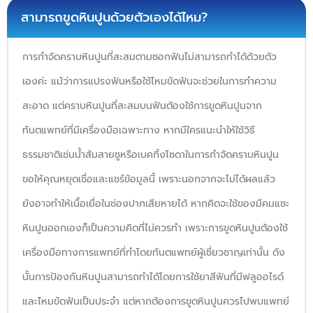
สามารถขูดหินปูนด้วยตัวเองได้ไหม?
การกำจัดคราบหินปูนที่สะสมตามซอกฟันไม่สามารถทำได้ด้วยตัว
เองค่ะ แม้ว่าการแปรงฟันหรือใช้ไหมขัดฟันจะช่วยในการทำความ
สะอาด แต่คราบหินปูนที่สะสมบนฟันต้องใช้การขูดหินปูนจาก
ทันตแพทย์ที่มีเครื่องมือเฉพาะทาง หากมีใครแนะนำให้ใช้วิธี
ธรรมชาติเช่นน้ำส้มสายชูหรือเบคกิ้งโซดาในการกำจัดคราบหินปูน
ขอให้คุณหยุดเชื่อและแชร์ข้อมูลนี้ เพราะนอกจากจะไม่ได้ผลแล้ว
ยังอาจทำให้เนื้อเยื่อในช่องปากเสียหายได้ หากคิดจะใช้ของมีคมแซะ
หินปูนออกเองก็เป็นความคิดที่ไม่ควรทำ เพราะการขูดหินปูนต้องใช้
เครื่องมือทางการแพทย์ที่ทำโดยทันตแพทย์ผู้เชี่ยวชาญเท่านั้น ดัง
นั้นการป้องกันหินปูนสามารถทำได้โดยการใช้ยาสีฟันที่มีฟลูออไรด์
และไหมขัดฟันเป็นประจำ แต่หากต้องการขูดหินปูนควรไปพบแพทย์