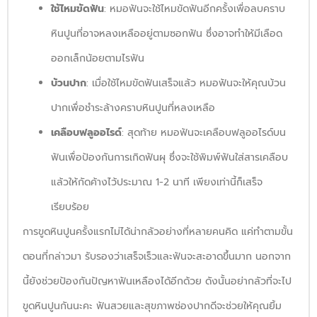
ใช้ไหมขัดฟัน
: หมอฟันจะใช้ไหมขัดฟันอีกครั้งเพื่อลบคราบ
หินปูนที่อาจหลงเหลืออยู่ตามซอกฟัน ซึ่งอาจทำให้มีเลือด
ออกเล็กน้อยตามไรฟัน
บ้วนปาก
: เมื่อใช้ไหมขัดฟันเสร็จแล้ว หมอฟันจะให้คุณบ้วน
ปากเพื่อชำระล้างคราบหินปูนที่หลงเหลือ
เคลือบฟลูออไรด์
: สุดท้าย หมอฟันจะเคลือบฟลูออไรด์บน
ฟันเพื่อป้องกันการเกิดฟันผุ ซึ่งจะใช้พิมพ์ฟันใส่สารเคลือบ
แล้วให้กัดค้างไว้ประมาณ 1-2 นาที เพียงเท่านี้ก็เสร็จ
เรียบร้อย
การขูดหินปูนครั้งแรกไม่ได้น่ากลัวอย่างที่หลายคนคิด แค่ทำตามขั้น
ตอนที่กล่าวมา รับรองว่าเสร็จเร็วและฟันจะสะอาดขึ้นมาก นอกจาก
นี้ยังช่วยป้องกันปัญหาฟันเหลืองได้อีกด้วย ดังนั้นอย่ากลัวที่จะไป
ขูดหินปูนกันนะคะ ฟันสวยและสุขภาพช่องปากดีจะช่วยให้คุณยิ้ม