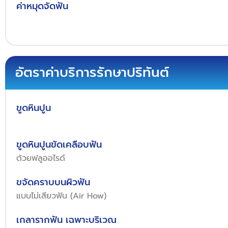
ค่าหมุดจัดฟัน
อัตราค่าบริการรักษาปริทันต์
ขูดหินปูน
ขูดหินปูนขัดเคลือบฟัน
ด้วยฟลูออไรด์
ขจัดคราบบนผิวฟัน
แบบไม่เสียวฟัน (Air How)
เกลารากฟัน เฉพาะบริเวณ