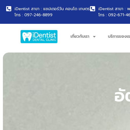
iDentist สาขา : แชปเตอร์วัน คอนโด เกษตร
iDentist สาขา : 
โทร : 097-246-8899
โทร : 092-671-4
เกี่ยวกับเรา
บริการของเร
อั