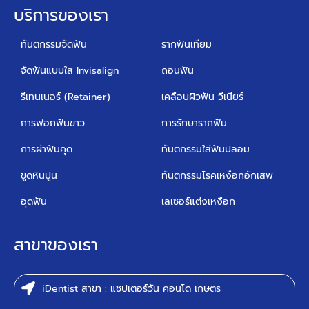
บริการของเรา
ทันตกรรมจัดฟัน
รากฟันเทียม
จัดฟันแบบใส Invisalign
ถอนฟัน
รีเทนเนอร์ (Retainer)
เคลือบผิวฟัน วีเนียร์
การฟอกฟันขาว
การรักษารากฟัน
การผ่าฟันคุด
ทันตกรรมใส่ฟันปลอม
ขูดหินปูน
ทันตกรรมโรคเหงือกอักเสพ
อุดฟัน
เลเซอร์แต่งเหงือก
สาขาของเรา
iDentist สาขา : แชปเตอร์วัน คอนโด เกษตร