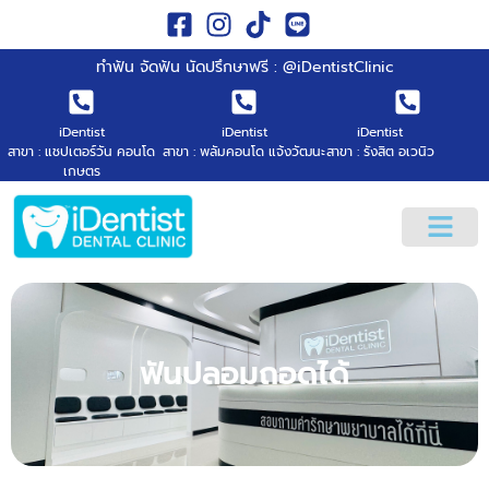
ทำฟัน จัดฟัน นัดปรึกษาฟรี : @iDentistClinic
iDentist
iDentist
iDentist
สาขา : แชปเตอร์วัน คอนโด
สาขา : พลัมคอนโด แจ้งวัฒนะ
สาขา : รังสิต อเวนิว
เกษตร
ฟันปลอมถอดได้