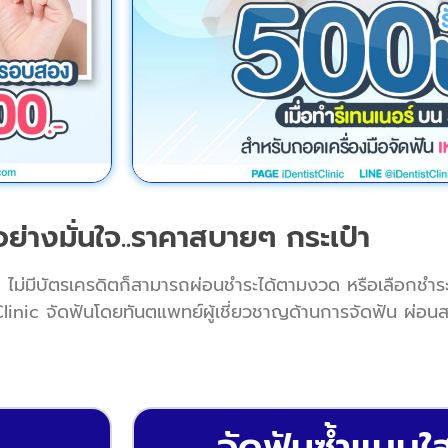
อย่างมั่นใจ..ราคาสบายๆ กระเป๋า
ก ไม่มีบัตรเครดิตก็สามารถผ่อนชำระได้ตามงวด หรือเลือกชำร
l Clinic จัดฟันโดยทันตแพทย์ผู้เชี่ยวชาญด้านการจัดฟัน ผ่
จัดฟันซ้ำแบบ