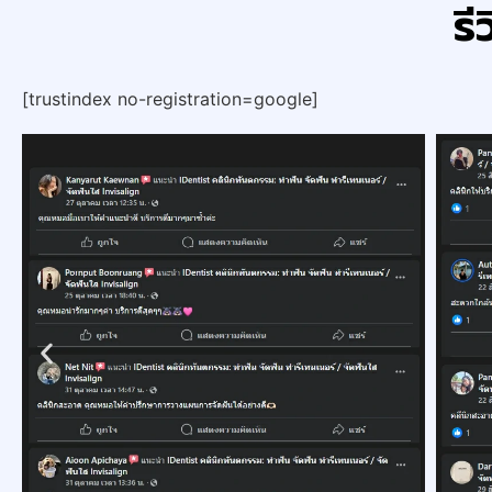
รี
[trustindex no-registration=google]