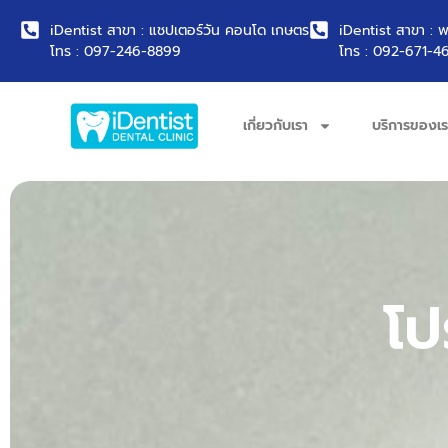
iDentist สาขา : แชปเตอร์วัน คอนโด เกษตร
iDentist สาขา : 
โทร : 097-246-8899
โทร : 092-671-4
เกี่ยวกับเรา
บริการของเร
โป