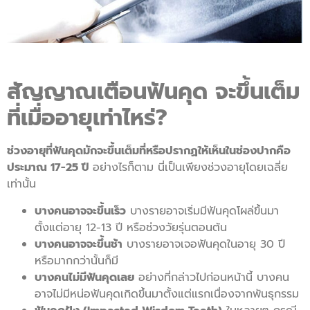
สัญญาณเตือนฟันคุด จะขึ้นเต็ม
ที่เมื่ออายุเท่าไหร่?
ช่วงอายุที่ฟันคุดมักจะขึ้นเต็มที่หรือปรากฏให้เห็นในช่องปากคือ
ประมาณ 17-25 ปี
อย่างไรก็ตาม นี่เป็นเพียงช่วงอายุโดยเฉลี่ย
เท่านั้น
บางคนอาจจะขึ้นเร็ว
บางรายอาจเริ่มมีฟันคุดโผล่ขึ้นมา
ตั้งแต่อายุ 12-13 ปี หรือช่วงวัยรุ่นตอนต้น
บางคนอาจจะขึ้นช้า
บางรายอาจเจอฟันคุดในอายุ 30 ปี
หรือมากกว่านั้นก็มี
บางคนไม่มีฟันคุดเลย
อย่างที่กล่าวไปก่อนหน้านี้ บางคน
อาจไม่มีหน่อฟันคุดเกิดขึ้นมาตั้งแต่แรกเนื่องจากพันธุกรรม