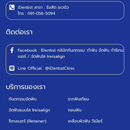
iDentist สาขา : รังสิต อเวนิว
โทร : 091-056-5094
ติดต่อเรา
Facebook : IDentist คลินิกทันตกรรม: ทำฟัน จัดฟัน ทำรีเทน
เนอร์ / จัดฟันใส Invisalign
Line Official : @iDentistClinic
บริการของเรา
ทันตกรรมจัดฟัน
รากฟันเทียม
จัดฟันแบบใส Invisalign
ถอนฟัน
รีเทนเนอร์ (Retainer)
เคลือบผิวฟัน วีเนียร์