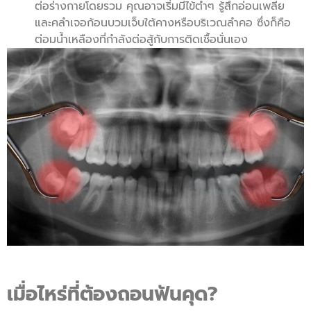
ต่อร่างกายโดยรวม คุณอาจเริ่มมีไข้ต่ำๆ รู้สึกอ่อนเพลีย
และคลำเจอก้อนบวมเจ็บใต้คางหรือบริเวณลำคอ ซึ่งก็คือ
ต่อมน้ำเหลืองที่กำลังต่อสู้กับการติดเชื้อนั่นเอง
เมื่อไหร่ที่ต้องถอนฟันคุด?