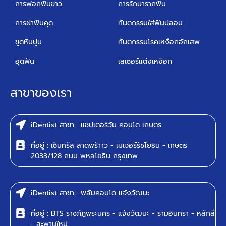
การฟอกฟันขาว
การรักษารากฟัน
การผ่าฟันคุด
ทันตกรรมใส่ฟันปลอม
ขูดหินปูน
ทันตกรรมโรคเหงือกอักเสพ
อุดฟัน
เลเซอร์แต่งเหงือก
สาขาของเรา
iDentist สาขา : แชปเตอร์วัน คอนโด เกษตร
ที่อยู่ : เซ็นทรัล ลาดพร้าาว - เมเจอร์รัชโยธิน - เกษตร
2033/128 ถนน พหลโยธิน กรุงเทพ
iDentist สาขา : พลัมคอนโด แจ้งวัฒนะ
ที่อยู่ : BTS ราชภัฎพระนคร - แจ้งวัฒนะ - รามอินทรา - หลักสี่
- สะพานใหม่