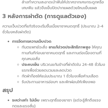
ล้างทำความสะอาดเบ้าฟันให้ปราศจากเศษกระดูกหรือ
เศษฟัน แล้วจึงเย็บปิดปากแผลด้วยไหมเย็บแผล
3 หลังการผ่าตัด (การดูแลตัวเอง)
ความเจ็บปวดที่แท้จริงจะเริ่มขึ้นเมื่อยาชาหมดฤทธิ์ (ประมาณ 2-4
ชั่วโมงหลังผ่าตัด)
การจัดการความเจ็บปวด
ทันตแพทย์จะสั่ง
ยาแก้ปวดประสิทธิภาพสูง
ให้คุณ
ทานทันทีก่อนยาชาหมดฤทธิ์ และทานต่อเนื่องตามที่
คุณหมอสั่ง
ประคบเย็น
บริเวณแก้มข้างที่ผ่าตัดใน 24-48 ชั่วโมง
แรกเพื่อช่วยลดบวมและลดปวด
กัดผ้าก๊อซให้แน่นประมาณ 1 ชั่วโมงเพื่อห้ามเลือด
รับประทานอาหารอ่อนๆ และพักผ่อนให้เพียงพอ
สรุป
ระหว่างทำ
ไม่เจ็บ
เพราะฤทธิ์ของยาชา (แต่จะรู้สึกถึงแรง
กดและแรงสั่น)