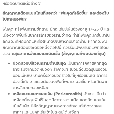
หรือผิดปกติแต่อย่างใด
สัญญาณเตือนแบบไหนที่บอกว่า “ฟันคุดกำลังขึ้น” และต้องรีบ
ไปหาหมอฟัน?
ฟันคุด หรือฟันกรามซี่ที่สาม มักจะเริ่มขึ้นในช่วงอายุ 17-25 ปี และ
เนื่องจากพื้นที่ในขากรรไกรของเรามีจำกัด ทำให้ฟันคุดมักขึ้นมาใน
ลักษณะที่ผิดปกติและก่อให้เกิดปัญหาตามมาได้ง่าย หากคุณพบ
สัญญาณเตือนข้อใดข้อหนึ่งต่อไปนี้ ควรรีบไปพบทันตแพทย์โดย
ด่วน
กลุ่มอาการอักเสบและติดเชื้อ (สัญญาณที่พบบ่อยที่สุด)
ปวดบวมบริเวณกรามด้านในสุด
เป็นอาการคลาสสิกที่สุด
อาจเริ่มจากปวดหน่วงๆ รำคาญๆ ไปจนถึงปวดรุนแรงจน
นอนไม่หลับ บางครั้งอาจปวดร้าวไปที่หูหรือขมับได้ อาการ
ปวดนี้เกิดจากแรงดันของฟันที่พยายามจะขึ้น หรือเกิดจาก
การอักเสบของเหงือก
เหงือกบวมแดงและเจ็บ (Pericoronitis)
สังเกตเห็นว่า
เหงือกที่คลุมฟันซี่ในสุดมีอาการบวมเป่ง แดงจัด และเจ็บ
เมื่อสัมผัส นี่คือสัญญาณของการอักเสบที่เกิดจากเศษ
อาหารและแบคทีเรียเข้าไปสะสมใต้เหงือก