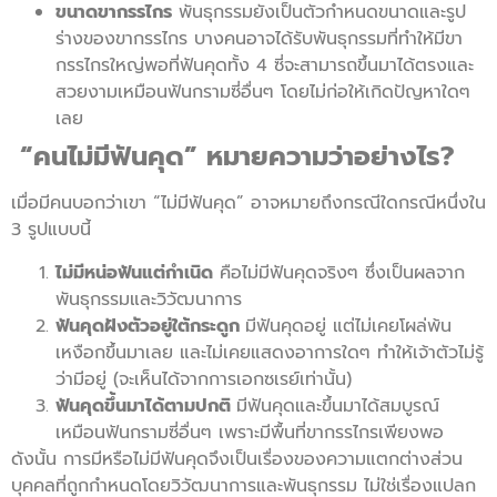
ขนาดขากรรไกร
พันธุกรรมยังเป็นตัวกำหนดขนาดและรูป
ร่างของขากรรไกร บางคนอาจได้รับพันธุกรรมที่ทำให้มีขา
กรรไกรใหญ่พอที่ฟันคุดทั้ง 4 ซี่จะสามารถขึ้นมาได้ตรงและ
สวยงามเหมือนฟันกรามซี่อื่นๆ โดยไม่ก่อให้เกิดปัญหาใดๆ
เลย
“คนไม่มีฟันคุด” หมายความว่าอย่างไร?
เมื่อมีคนบอกว่าเขา “ไม่มีฟันคุด” อาจหมายถึงกรณีใดกรณีหนึ่งใน
3 รูปแบบนี้
ไม่มีหน่อฟันแต่กำเนิด
คือไม่มีฟันคุดจริงๆ ซึ่งเป็นผลจาก
พันธุกรรมและวิวัฒนาการ
ฟันคุดฝังตัวอยู่ใต้กระดูก
มีฟันคุดอยู่ แต่ไม่เคยโผล่พ้น
เหงือกขึ้นมาเลย และไม่เคยแสดงอาการใดๆ ทำให้เจ้าตัวไม่รู้
ว่ามีอยู่ (จะเห็นได้จากการเอกซเรย์เท่านั้น)
ฟันคุดขึ้นมาได้ตามปกติ
มีฟันคุดและขึ้นมาได้สมบูรณ์
เหมือนฟันกรามซี่อื่นๆ เพราะมีพื้นที่ขากรรไกรเพียงพอ
ดังนั้น การมีหรือไม่มีฟันคุดจึงเป็นเรื่องของความแตกต่างส่วน
บุคคลที่ถูกกำหนดโดยวิวัฒนาการและพันธุกรรม ไม่ใช่เรื่องแปลก