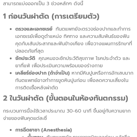
สามารถแบ่งออกเป็น 3 ช่วงหลักๆ ดังนี้
1 ก่อนวันผ่าตัด (การเตรียมตัว)
ตรวจและเอกซเรย์
ทันตแพทย์จะตรวจช่องปากและทำการ
เอกซเรย์เพื่อดูตำแหน่ง ทิศทาง และความสัมพันธ์ของฟัน
คุดกับเส้นประสาทและฟันข้างเคียง เพื่อวางแผนการรักษาที่
ปลอดภัยที่สุด
ซักประวัติ
คุณหมอจะซักประวัติสุขภาพ โรคประจำตัว และ
ยาที่แพ้ เพื่อประเมินความพร้อมของร่างกาย
เคลียร์ช่องปาก (ถ้าจำเป็น)
หากมีหินปูนหรือการอักเสบมาก
ทันตแพทย์อาจทำการขูดหินปูนก่อน เพื่อลดความเสี่ยงใน
การติดเชื้อหลังผ่าตัด
2 ในวันผ่าตัด (ขั้นตอนในห้องทันตกรรม)
กระบวนการนี้จะใช้เวลาประมาณ 30-60 นาที ขึ้นอยู่กับความยาก
ง่ายของฟันคุดแต่ละซี่
การฉีดยาชา (Anesthesia)