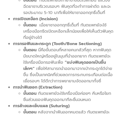
ขั้นตอน
ทันตแพทย์จะทายาชาชนิดเจลก่อน แล้วจึง
ฉีดยาชาบริเวณรอบๆ ฟันคุดที่จะทำการผ่าตัด และจะ
รอประมาณ 5-10 นาทีเพื่อให้ยาชาออกฤทธิ์เต็มที่
การเปิดเหงือก (Incision)
ขั้นตอน
เมื่อยาชาออกฤทธิ์เต็มที่ ทันตแพทย์จะใช้
เครื่องมือกรีดเปิดเหงือกเล็กน้อยเพื่อให้เห็นตัวฟันคุด
ที่อยู่ข้างใต้
การกรอฟันและกระดูก (Tooth/Bone Sectioning)
ขั้นตอน
นี่คือขั้นตอนที่หลายคนกลัวที่สุด หากฟันคุด
มีขนาดใหญ่หรืออยู่ในมุมที่นำออกยาก ทันตแพทย์จะ
ใช้เครื่องมือกรอฟันเพื่อ
“แบ่งฟันคุดออกเป็นชิ้น
เล็กๆ”
เพื่อให้สามารถนำออกมาจากเบ้ากระดูกได้ง่าย
ขึ้น ซึ่งเป็นเทคนิคที่ช่วยลดการกระทบกระเทือนต่อเนื้อ
เยื่อรอบๆ ได้ดีกว่าการพยายามงัดออกมาทั้งซี่
การนำฟันออก (Extraction)
ขั้นตอน
ทันตแพทย์จะใช้เครื่องมือค่อยๆ คีบหรือโยก
ชิ้นส่วนของฟันคุดออกมาทีละชิ้นจนหมด
การล้างและเย็บแผล (Suturing)
ขั้นตอน
หลังจากนำฟันออกหมดแล้ว ทันตแพทย์จะ