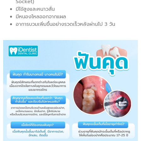
Socket)
มีไข้สูงและหนาวสั่น
มีหนองไหลออกจากแผล
อาการบวมเพิ่มขึ้นอย่างรวดเร็วหลังผ่านไป 3 วัน