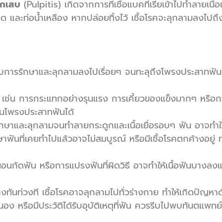
ักเสบ
(Pulpitis) เกิดจากการที่เชื้อแบคทีเรียเข้าไปทำลายเนื้อ
ลือด และท่อน้ำเหลือง หากปล่อยทิ้งไว้ เชื้อโรคจะลุกลามลง
ได้รับการรักษาและลุกลามลงไปเรื่อยๆ จนทะลุถึงโพรงประสาทฟัน 
ฟัน เช่น การกระแทกอย่างรุนแรง การเคี้ยวของแข็งมากๆ หรือ
ปในโพรงประสาทฟันได้
กษาและลุกลามจนทำลายกระดูกและเนื้อเยื่อรอบๆ ฟัน อาจทำให้แ
ันที่เคยทำไปแล้วอาจไม่สมบูรณ์ หรือมีเชื้อโรคตกค้างอยู่ ทำ
กัดฟัน หรือการแปรงฟันที่ผิดวิธี อาจทำให้เนื้อฟันบางลงแ
างทันท่วงที เชื้อโรคอาจลุกลามไปทั่วร่างกาย ทำให้เกิดปัญหาด้
อง หรือมีประวัติได้รับอุบัติเหตุที่ฟัน ควรรีบไปพบทันตแพท