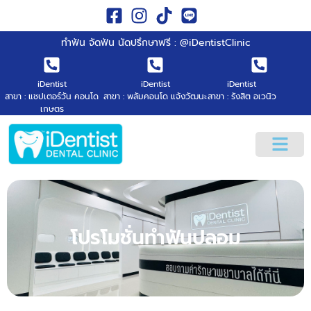
ทำฟัน จัดฟัน นัดปรึกษาฟรี : @iDentistClinic
iDentist
iDentist
iDentist
สาขา : แชปเตอร์วัน คอนโด
สาขา : พลัมคอนโด แจ้งวัฒนะ
สาขา : รังสิต อเวนิว
เกษตร
โปรโมชั่นทำฟันปลอม