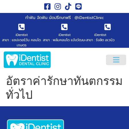
ทำฟัน จัดฟัน นัดปรึกษาฟรี : @iDentistClinic
iDentist
iDentist
iDentist
สาขา : แชปเตอร์วัน คอนโด
สาขา : พลัมคอนโด แจ้งวัฒนะ
สาขา : รังสิต อเวนิว
เกษตร
อัตราค่ารักษาทันตกรรม
ทั่วไป