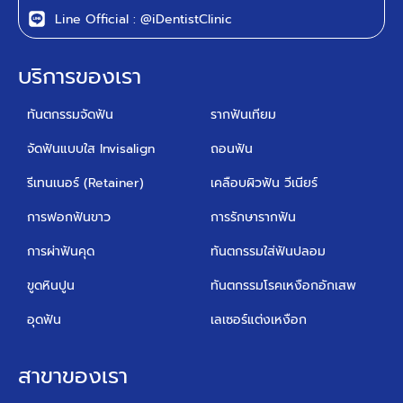
Line Official : @iDentistClinic
บริการของเรา
ทันตกรรมจัดฟัน
รากฟันเทียม
จัดฟันแบบใส Invisalign
ถอนฟัน
รีเทนเนอร์ (Retainer)
เคลือบผิวฟัน วีเนียร์
การฟอกฟันขาว
การรักษารากฟัน
การผ่าฟันคุด
ทันตกรรมใส่ฟันปลอม
ขูดหินปูน
ทันตกรรมโรคเหงือกอักเสพ
อุดฟัน
เลเซอร์แต่งเหงือก
สาขาของเรา