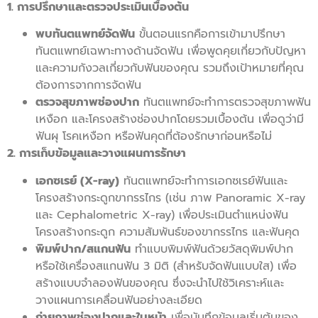
1. การปรึกษาและตรวจประเมินเบื้องต้น
พบทันตแพทย์จัดฟัน
ขั้นตอนแรกคือการเข้ามาปรึกษา
ทันตแพทย์เฉพาะทางด้านจัดฟัน เพื่อพูดคุยเกี่ยวกับปัญหา
และความกังวลเกี่ยวกับฟันของคุณ รวมถึงเป้าหมายที่คุณ
ต้องการจากการจัดฟัน
ตรวจสุขภาพช่องปาก
ทันตแพทย์จะทำการตรวจสุขภาพฟัน
เหงือก และโครงสร้างช่องปากโดยรวมเบื้องต้น เพื่อดูว่ามี
ฟันผุ โรคเหงือก หรือฟันคุดที่ต้องรักษาก่อนหรือไม่
2. การเก็บข้อมูลและวางแผนการรักษา
เอกซเรย์ (X-ray)
ทันตแพทย์จะทำการเอกซเรย์ฟันและ
โครงสร้างกระดูกขากรรไกร (เช่น ภาพ Panoramic X-ray
และ Cephalometric X-ray) เพื่อประเมินตำแหน่งฟัน
โครงสร้างกระดูก ความสัมพันธ์ของขากรรไกร และฟันคุด
พิมพ์ปาก/สแกนฟัน
ทำแบบพิมพ์ฟันด้วยวัสดุพิมพ์ปาก
หรือใช้เครื่องสแกนฟัน 3 มิติ (สำหรับจัดฟันแบบใส) เพื่อ
สร้างแบบจำลองฟันของคุณ ซึ่งจะนำไปใช้วิเคราะห์และ
วางแผนการเคลื่อนฟันอย่างละเอียด
ถ่ายภาพช่องปากและใบหน้า
เพื่อบันทึกข้อมูลเริ่มต้นของ