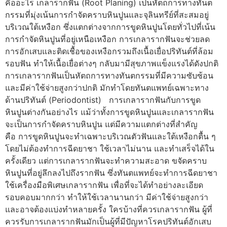
คืออะไร เกลารากฟัน (Root Planing) เป็นหัตถการทางทันต
กรรมที่มุ่งเน้นการกำจัดคราบหินปูนและจุลินทรีย์ที่สะสมอยู่
บริเวณใต้เหงือก ซึ่งแตกต่างจากการขูดหินปูนโดยทั่วไปที่เน้น
การกำจัดหินปูนที่อยู่เหนือเหงือก การเกลารากฟันจะช่วยลด
การอักเสบและติดเชื้อของเหงือกรวมถึงเนื้อเยื่อปริทันต์ที่ล้อม
รอบฟัน ทำให้เนื้อเยื่อต่างๆ กลับมามีสุขภาพแข็งแรงได้ดังปกติ
การเกลารากฟันเป็นหัตถการทางทันตกรรมที่มีความซับซ้อน
และมีค่าใช้จ่ายสูงกว่าปกติ มักทำโดยทันตแพทย์เฉพาะทาง
ด้านปริทันต์ (Periodontist) การเกลารากฟันกับการขูด
หินปูนต่างกันอย่างไร แม้ว่าทั้งการขูดหินปูนและเกลารากฟัน
จะเป็นการกำจัดคราบหินปูน แต่มีความแตกต่างที่สำคัญ
คือ การขูดหินปูนจะทำเฉพาะบริเวณตัวฟันและใต้เหงือกตื้น ๆ
โดยไม่ต้องทำการฉีดยาชา ใช้เวลาไม่นาน และทำเสร็จได้ใน
ครั้งเดียว แต่การเกลารากฟันจะทำความสะอาด ขจัดคราบ
หินปูนที่อยู่ลึกลงไปถึงรากฟัน ซึ่งทันตแพทย์จะทำการฉีดยาชา
ใช้เครื่องมือพิเศษเกลารากฟัน เพื่อที่จะได้ทำอย่างละเอียด
รอบคอบมากกว่า ทำให้ใช้เวลานานกว่า มีค่าใช้จ่ายสูงกว่า
และอาจต้องแบ่งทำหลายครั้ง ใครบ้างที่ควรเกลารากฟัน ผู้ที่
ควรรับการเกลารากฟันมักเป็นผู้ที่มีปัญหาโรคปริทันต์อักเสบ