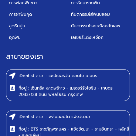
การฟอกฟันขาว
การรักษารากฟัน
การผ่าฟันคุด
ทันตกรรมใส่ฟันปลอม
ขูดหินปูน
ทันตกรรมโรคเหงือกอักเสพ
อุดฟัน
เลเซอร์แต่งเหงือก
สาขาของเรา
iDentist สาขา : แชปเตอร์วัน คอนโด เกษตร
ที่อยู่ : เซ็นทรัล ลาดพร้าาว - เมเจอร์รัชโยธิน - เกษตร
2033/128 ถนน พหลโยธิน กรุงเทพ
iDentist สาขา : พลัมคอนโด แจ้งวัฒนะ
ที่อยู่ : BTS ราชภัฎพระนคร - แจ้งวัฒนะ - รามอินทรา - หลักสี่
- สะพานใหม่