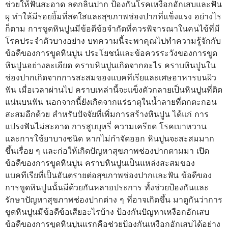
ช่วยให้ฟันสะอาด ลดกลิ่นปาก ป้องกันโรคเหงือกอักเสบและฟัน
ผุ ทำให้มีรอยยิ้มที่สดใสและสุขภาพช่องปากที่แข็งแรง อย่างไร
ก็ตาม การขูดหินปูนมีข้อดีข้อจำกัดที่ควรพิจารณาในคนไข้ที่มี
โรคประจำตัวบางอย่าง บทความนี้จะพาคุณไปทำความรู้จักกับ
ข้อดีของการขูดหินปูน ประโยชน์และข้อควรระวังของการขูด
หินปูนอย่างละเอียด คราบหินปูนเกิดจากอะไร คราบหินปูนใน
ช่องปากเกิดจากการสะสมของแบคทีเรียและเศษอาหารบนผิว
ฟัน เมื่อเวลาผ่านไป คราบเหล่านี้จะแข็งตัวกลายเป็นหินปูนที่ติด
แน่นบนฟัน นอกจากนี้ยังเกิดจากแร่ธาตุในน้ำลายที่ตกตะกอน
สะสมอีกด้วย สำหรับปัจจัยที่เพิ่มการสร้างหินปูน ได้แก่ การ
แปรงฟันไม่สะอาด การสูบบุหรี่ ความเครียด โรคเบาหวาน
และการใช้ยาบางชนิด หากไม่กำจัดออก หินปูนจะสะสมมาก
ขึ้นเรื่อย ๆ และก่อให้เกิดปัญหาสุขภาพช่องปากตามมา เปิด
ข้อดีของการขูดหินปูน คราบหินปูนเป็นแหล่งสะสมของ
แบคทีเรียที่เป็นอันตรายต่อสุขภาพช่องปากและฟัน ข้อดีของ
การขูดหินปูนนั้นมีด้วยกันหลายประการ ทั้งช่วยป้องกันและ
รักษาปัญหาสุขภาพช่องปากต่าง ๆ ที่อาจเกิดขึ้น มาดูกันว่าการ
ขูดหินปูนมีข้อดีข้อเสียอะไรบ้าง ป้องกันปัญหาเหงือกอักเสบ
ข้อดีของการขูดหินปูนแรกคือช่วยป้องกันเหงือกอักเสบได้อย่าง