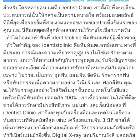
สำหรับใครหลายคน แต่ที่ iDentist Clinic เราตั้งใจที่จะเปลี่ยน
ประสบการณ์นั้นให้กลายเป็นความสบายใจ พร้อมมอบผลลัพธ์
ที่ดีที่สุดเพื่อรอยยิ้มที่สวยงามและสุขภาพช่องปากที่แข็งแรงของ
คุณ และนี่คือเหตุผลที่ลูกค้าหลายท่านไว้วางใจเลือกเราครับ
ทำไมต้องมาทำฟันที่ identistclinic ทีมทันตแพทย์ผู้เชี่ยวชาญ
หัวใจสำคัญของ identistclinic คือทีมทันตแพทย์เฉพาะทางที่
มีประสบการณ์และความเชี่ยวชาญสูง เราไม่ใช่แค่รักษาตาม
อาการ แต่เราให้ความสำคัญกับการพูดคุยและรับฟังปัญหาของ
คุณอย่างละเอียด เพื่อวางแผนการรักษาที่เหมาะสมกับคุณโดย
เฉพาะ ไม่ว่าจะเป็นการ อุดฟัน ถอนฟัน จัดฟัน รักษารากฟัน
หรือทันตกรรมเพื่อความงามอย่าง วีเนียร์ และ ฟอกสีฟัน คุณ
จะได้รับการดูแลอย่างใกล้ชิดในทุกขั้นตอน เทคโนโลยีและ
เครื่องมือที่ทันสมัย ปลอดภัย 100% เราเชื่อว่าเทคโนโลยีที่ดีจะ
ช่วยให้การรักษามีประสิทธิภาพ แม่นยำ และเจ็บน้อยลง ที่
iDentist Clinic เราจึงลงทุนกับเครื่องมือและเทคโนโลยีทาง
ทันตกรรมที่ทันสมัยที่สุด เช่น: เครื่องสแกนฟัน 3 มิติ ช่วยให้
เห็นภาพช่องปากได้อย่างละเอียด ทำให้การวางแผนจัดฟันหรือ
ทำวีเนียร์แม่นยำยิ่งขึ้น Digital X-ray ลดปริมาณรังสี ปลอดภัย