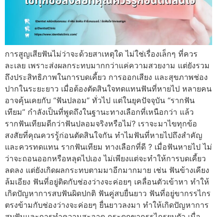
การสูญเสียฟันไม่ว่าจะด้วยสาเหตุใด ไม่ใช่เรื่องเล็กๆ ที่ควร
ละเลย เพราะส่งผลกระทบมากกว่าแค่ความสวยงาม แต่ยังรวม
ถึงประสิทธิภาพในการบดเคี้ยว การออกเสียง และสุขภาพช่อง
ปากในระยะยาว เมื่อต้องตัดสินใจทดแทนฟันที่หายไป หลายคน
อาจคุ้นเคยกับ “ฟันปลอม” ทั่วไป แต่ในยุคปัจจุบัน “รากฟัน
เทียม” กำลังเป็นที่พูดถึงในฐานะทางเลือกที่เหนือกว่า แล้ว
รากฟันเทียมดีกว่าฟันปลอมจริงหรือไม่? เราจะมาไขทุกข้อ
สงสัยที่คุณควรรู้ก่อนตัดสินใจกัน ทำไมฟันที่หายไปถึงสำคัญ
และควรทดแทน รากฟันเทียม ทางเลือกที่ดี ? เมื่อฟันหายไป ไม่
ว่าจะถอนออกหรือหลุดไปเอง ไม่เพียงแต่จะทำให้การบดเคี้ยว
ลดลง แต่ยังเกิดผลกระทบตามมาอีกมากมาย เช่น ฟันข้างเคียง
ล้มเอียง ฟันที่อยู่ติดกับช่องว่างจะค่อยๆ เคลื่อนตัวเข้าหา ทำให้
เกิดปัญหาการสบฟันผิดปกติ ฟันคู่สบยื่นยาว ฟันที่อยู่ขากรรไกร
ตรงข้ามกับช่องว่างจะค่อยๆ ยื่นยาวลงมา ทำให้เกิดปัญหาการ
สบฟันและการทำความสะอาด กระดูกขากรรไกรยุบตัว เมื่อ