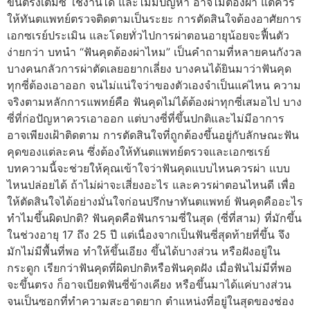
ขึ้นตรงเต็มซี่ ใช้งานได้ และไม่มีปัญหา อาจไม่ต้องผ่า แต่ควร
ให้ทันตแพทย์ตรวจติดตามเป็นระยะ การตัดสินใจต้องอาศัยการ
เอกซเรย์ประเมิน และโดยทั่วไปการผ่าตอนอายุน้อยจะฟื้นตัว
ง่ายกว่า บทนำ “ฟันคุดต้องผ่าไหม” เป็นคำถามที่หลายคนกังวล
บางคนกลัวการผ่าตัดเลยอยากเลี่ยง บางคนได้ยินมาว่าฟันคุด
ทุกซี่ต้องเอาออก จนไม่แน่ใจว่าของตัวเองจำเป็นแค่ไหน ความ
จริงตามหลักการแพทย์คือ ฟันคุดไม่ได้ต้องผ่าทุกซี่เสมอไป บาง
ซี่ที่ก่อปัญหาควรเอาออก แต่บางซี่ที่ขึ้นปกติและไม่มีอาการ
อาจเพียงเฝ้าติดตาม การตัดสินใจที่ถูกต้องขึ้นอยู่กับลักษณะฟัน
คุดของแต่ละคน ซึ่งต้องให้ทันตแพทย์ตรวจและเอกซเรย์
บทความนี้จะช่วยให้คุณเข้าใจว่าฟันคุดแบบไหนควรผ่า แบบ
ไหนปล่อยได้ ถ้าไม่ผ่าจะเสี่ยงอะไร และควรผ่าตอนไหนดี เพื่อ
ให้ตัดสินใจได้อย่างมั่นใจก่อนปรึกษาทันตแพทย์ ฟันคุดคืออะไร
ทำไมขึ้นผิดปกติ? ฟันคุดคือฟันกรามซี่ในสุด (ซี่ที่สาม) ที่มักขึ้น
ในช่วงอายุ 17 ถึง 25 ปี แต่เนื่องจากเป็นฟันซี่สุดท้ายที่ขึ้น จึง
มักไม่มีพื้นที่พอ ทำให้ขึ้นเอียง ขึ้นได้บางส่วน หรือฝังอยู่ใน
กระดูก เรียกว่าฟันคุดที่ผิดปกติหรือฟันคุดฝัง เมื่อฟันไม่มีที่พอ
จะขึ้นตรง ก็อาจเบียดฟันซี่ข้างเคียง หรือขึ้นมาได้แค่บางส่วน
จนเป็นซอกที่ทำความสะอาดยาก ตำแหน่งที่อยู่ในสุดของช่อง