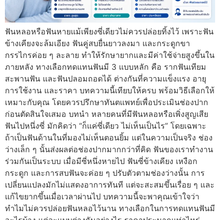
ฟันหลอหรือฟันหายแม้เพียงซี่เดียวไม่ควรปล่อยทิ้งไว้ เพราะฟัน
ข้างเคียงจะล้มเอียง ฟันคู่สบยื่นยาวลงมา และกระดูกขา
กรรไกรค่อย ๆ ละลาย ทำให้รักษายากและมีค่าใช้จ่ายสูงขึ้นใน
ภายหลัง ทางเลือกทดแทนฟันมี 3 แบบหลัก คือ รากฟันเทียม
สะพานฟัน และฟันปลอมถอดได้ ต่างกันที่ความแข็งแรง อายุ
การใช้งาน และราคา บทความนี้เทียบให้ครบ พร้อมวิธีเลือกให้
เหมาะกับคุณ โดยควรปรึกษาทันตแพทย์เพื่อประเมินช่องปาก
ก่อนตัดสินใจเสมอ บทนำ หลายคนที่มีฟันหลอหรือเพิ่งสูญเสีย
ฟันไปหนึ่งซี่ มักคิดว่า “ก็แค่ซี่เดียว ไม่เห็นเป็นไร” โดยเฉพาะ
ถ้าเป็นฟันด้านในที่มองไม่เห็นตอนยิ้ม แต่ในความเป็นจริง ช่อง
ว่างเล็ก ๆ นั้นส่งผลต่อช่องปากมากกว่าที่คิด ฟันของเราทำงาน
ร่วมกันเป็นระบบ เมื่อมีซี่หนึ่งหายไป ฟันซี่ข้างเคียง เหงือก
กระดูก และการสบฟันจะค่อย ๆ ปรับตัวตามช่องว่างนั้น การ
เปลี่ยนแปลงมักไม่แสดงอาการทันที แต่จะสะสมขึ้นเรื่อย ๆ และ
แก้ไขยากขึ้นเมื่อเวลาผ่านไป บทความนี้จะพาคุณเข้าใจว่า
ทำไมไม่ควรปล่อยฟันหลอไว้นาน ทางเลือกในการทดแทนฟันมี
อะไรบ้าง แต่ละแบบต่างกันอย่างไร ราคาประมาณเท่าไหร่