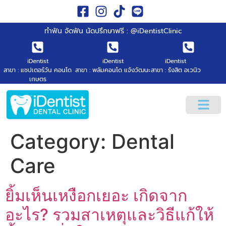
ทำฟัน จัดฟัน นัดปรึกษาฟรี : @iDentistClinic
iDentist
iDentist
iDentist
สาขา : แชปเตอร์วัน คอนโด
สาขา : พลัมคอนโด แจ้งวัฒนะ
สาขา : รังสิต อเวนิว
เกษตร
Category:
Dental
Care
ยิ้มเห็นเหงือกเยอะ เกิดจาก
อะไร? รวมสาเหตุและวิธีแก้ให้