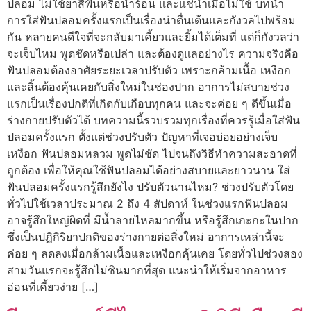
ปลอม ไม่ใช้ยาสีฟันหรือน้ำร้อน และแช่น้ำเมื่อไม่ใช้ บทนำ
การใส่ฟันปลอมครั้งแรกเป็นเรื่องน่าตื่นเต้นและกังวลไปพร้อม
กัน หลายคนดีใจที่จะกลับมาเคี้ยวและยิ้มได้เต็มที่ แต่ก็กังวลว่า
จะเจ็บไหม พูดชัดหรือเปล่า และต้องดูแลอย่างไร ความจริงคือ
ฟันปลอมต้องอาศัยระยะเวลาปรับตัว เพราะกล้ามเนื้อ เหงือก
และลิ้นต้องคุ้นเคยกับสิ่งใหม่ในช่องปาก อาการไม่สบายช่วง
แรกเป็นเรื่องปกติที่เกิดกับเกือบทุกคน และจะค่อย ๆ ดีขึ้นเมื่อ
ร่างกายปรับตัวได้ บทความนี้รวบรวมทุกเรื่องที่ควรรู้เมื่อใส่ฟัน
ปลอมครั้งแรก ตั้งแต่ช่วงปรับตัว ปัญหาที่เจอบ่อยอย่างเจ็บ
เหงือก ฟันปลอมหลวม พูดไม่ชัด ไปจนถึงวิธีทำความสะอาดที่
ถูกต้อง เพื่อให้คุณใช้ฟันปลอมได้อย่างสบายและยาวนาน ใส่
ฟันปลอมครั้งแรกรู้สึกยังไง ปรับตัวนานไหม? ช่วงปรับตัวโดย
ทั่วไปใช้เวลาประมาณ 2 ถึง 4 สัปดาห์ ในช่วงแรกฟันปลอม
อาจรู้สึกใหญ่ผิดที่ มีน้ำลายไหลมากขึ้น หรือรู้สึกเกะกะในปาก
ซึ่งเป็นปฏิกิริยาปกติของร่างกายต่อสิ่งใหม่ อาการเหล่านี้จะ
ค่อย ๆ ลดลงเมื่อกล้ามเนื้อและเหงือกคุ้นเคย โดยทั่วไปช่วงสอง
สามวันแรกจะรู้สึกไม่ชินมากที่สุด แนะนำให้เริ่มจากอาหาร
อ่อนที่เคี้ยวง่าย […]