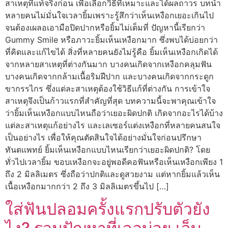
สาเหตุที่แท้จริงก่อน เพื่อเลือกวิธีที่เหมาะและได้ผลถาวร บทนำ
หลายคนไม่มั่นใจเวลายิ้มเพราะรู้สึกว่าเห็นเหงือกเยอะเกินไป
จนต้องเผลอเอามือปิดปากหรือยิ้มไม่เต็มที่ ปัญหานี้เรียกว่า
Gummy Smile หรือภาวะยิ้มเห็นเหงือกมาก ซึ่งพบได้บ่อยกว่า
ที่คิดและแก้ไขได้ สิ่งที่หลายคนยังไม่รู้คือ ยิ้มเห็นเหงือกเกิดได้
จากหลายสาเหตุที่ต่างกันมาก บางคนเกิดจากเหงือกคลุมฟัน
บางคนเกิดจากกล้ามเนื้อริมฝีปาก และบางคนเกิดจากกระดูก
ขากรรไกร ซึ่งแต่ละสาเหตุต้องใช้วิธีแก้ที่ต่างกัน การเข้าใจ
สาเหตุจึงเป็นก้าวแรกที่สำคัญที่สุด บทความนี้จะพาคุณเข้าใจ
ว่ายิ้มเห็นเหงือกแบบไหนถือว่าเยอะผิดปกติ เกิดจากอะไรได้บ้าง
แต่ละสาเหตุแก้อย่างไร และเลเซอร์แต่งเหงือกที่หลายคนสนใจ
เป็นอย่างไร เพื่อให้คุณตัดสินใจได้อย่างมั่นใจก่อนปรึกษา
ทันตแพทย์ ยิ้มเห็นเหงือกแบบไหนเรียกว่าเยอะผิดปกติ? โดย
ทั่วไปเวลายิ้ม ขอบเหงือกจะอยู่พอดีคอฟันหรือเห็นเหงือกเพียง 1
ถึง 2 มิลลิเมตร ซึ่งถือว่าปกติและดูสวยงาม แต่หากยิ้มแล้วเห็น
เนื้อเหงือกมากกว่า 2 ถึง 3 มิลลิเมตรขึ้นไป […]
ใส่ฟันปลอมครั้งแรกปรับตัวยัง